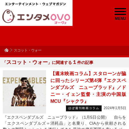
MENU
スコット・ウォー
スコット・ウォー
１
「
」に関連する
件の記事
【週末映画コラム】スタローンが脇
に回ったシリーズ第4弾『エクスペ
ンダブルズ ニューブラッド』／ド
ニー・イェン監督・主演の中国版
MCU『シャクラ』
2024年1月5日
ほぼ週刊映画コラム
『エクスペンダブルズ ニューブラッド』（1月5日公開） 自らを
「エクスペンダブルズ＝消耗品」と名乗り、CIAから依頼される