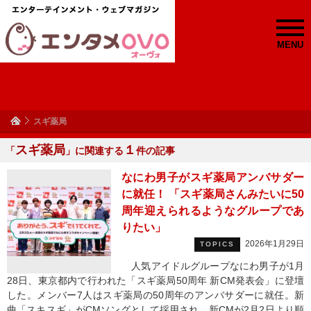
MENU
スギ薬局
スギ薬局
１
「
」に関連する
件の記事
なにわ男子がスギ薬局アンバサダー
に就任！ 「スギ薬局さんみたいに50
周年迎えられるようなグループであ
りたい」
2026年1月29日
TOPICS
人気アイドルグループなにわ男子が1月
28日、東京都内で行われた「スギ薬局50周年 新CM発表会」に登壇
した。メンバー7人はスギ薬局の50周年のアンバサダーに就任。新
曲「スキスギ」がCMソングとして採用され、新CMが2月2日より順