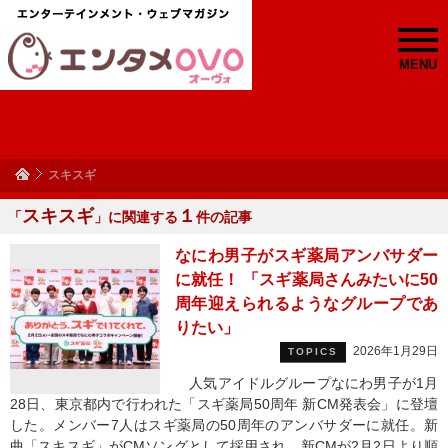
MENU
スキスギ
スキスギ
１
「
」に関連する
件の記事
なにわ男子がスギ薬局アンバサダー
に就任！ 「スギ薬局さんみたいに50
周年迎えられるようなグループであ
りたい」
2026年1月29日
TOPICS
人気アイドルグループなにわ男子が1月
28日、東京都内で行われた「スギ薬局50周年 新CM発表会」に登壇
した。メンバー7人はスギ薬局の50周年のアンバサダーに就任。新
曲「スキスギ」がCMソングとして採用され、新CMが2月2日より順