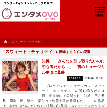
MENU
スウィート・チャリティ
スウィート・チャリティ
１
「
」に関連する
件の記事
知英 「みんなを引っ張りたいのに
初心者だから…」 初のミュージカ
ル主演に葛藤
2016年9月23日
TOPICS
ブロードウェイミュージカル「スウィ
ート・チャリティ」の通し稽古が２３
日、東京都内で公開され、知英、平方元
基、岡幸二郎、演出・振付の上島雪夫氏が登壇した。 この作品
は、舞台に立つのは初めてで主演の知英演じるチャリティがさまざ