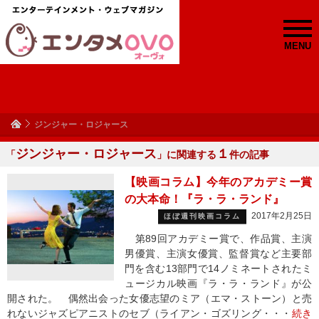
MENU
ジンジャー・ロジャース
ジンジャー・ロジャース
１
「
」に関連する
件の記事
【映画コラム】今年のアカデミー賞
の大本命！『ラ・ラ・ランド』
2017年2月25日
ほぼ週刊映画コラム
第89回アカデミー賞で、作品賞、主演
男優賞、主演女優賞、監督賞など主要部
門を含む13部門で14ノミネートされたミ
ュージカル映画『ラ・ラ・ランド』が公
開された。 偶然出会った女優志望のミア（エマ・ストーン）と売
れないジャズピアニストのセブ（ライアン・ゴズリング・・・
続き