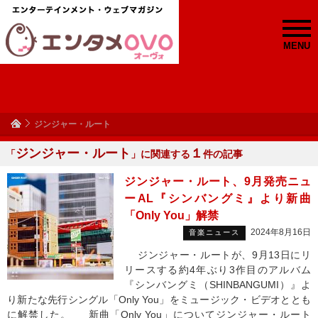
MENU
ジンジャー・ルート
ジンジャー・ルート
１
「
」に関連する
件の記事
ジンジャー・ルート、9月発売ニュ
ーAL『シンバングミ』より新曲
「Only You」解禁
2024年8月16日
音楽ニュース
ジンジャー・ルートが、9月13日にリ
リースする約4年ぶり3作目のアルバム
『シンバングミ（SHINBANGUMI）』よ
り新たな先行シングル「Only You」をミュージック・ビデオととも
に解禁した。 新曲「Only You」についてジンジャー・ルート