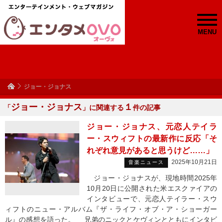
MENU
ジョー・ジョナス
ジョー・ジョナス
１
「
」に関連する
件の記事
ジョー・ジョナス、元恋人テイラ
ー・スウィフトの最新作に反応「そ
れぞれ意見があると思うけど……」
2025年10月21日
音楽ニュース
ジョー・ジョナスが、現地時間2025年
10月20日に公開された米エスクァイアの
インタビューで、元恋人テイラー・スウ
ィフトのニュー・アルバム『ザ・ライフ・オブ・ア・ショーガー
ル』の感想を語った。 兄弟のニックとケヴィンとともにインタビ