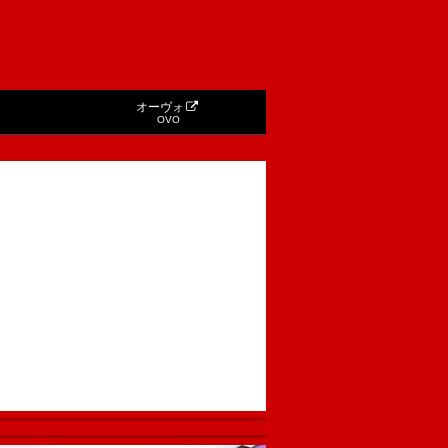
オーヴォ
OVO