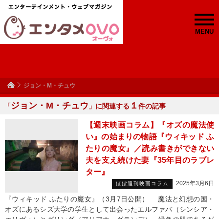
MENU
ジョン・M・チュウ
ジョン・M・チュウ
１
「
」に関連する
件の記事
【週末映画コラム】『オズの魔法使
い』の始まりの物語『ウィキッド ふ
たりの魔女』／読み書きができない
夫を支え続けた妻『35年目のラブレ
ター』
2025年3月6日
ほぼ週刊映画コラム
『ウィキッド ふたりの魔女』（3月7日公開） 魔法と幻想の国・
オズにあるシズ大学の学生として出会ったエルファバ（シンシア・