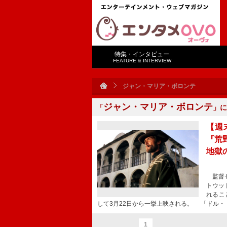
特集・インタビュー
FEATURE & INTERVIEW
ジャン・マリア・ボロンテ
ジャン・マリア・ボロンテ
「
」に
【週
『荒
地獄
監督セ
トウッ
れるこ
して3月22日から一挙上映される。 「ドル・
1