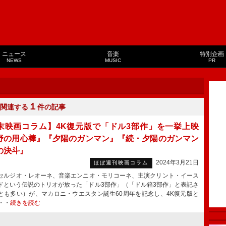
ニュース
音楽
特別企画
NEWS
MUSIC
PR
１
関連する
件の記事
末映画コラム】4K復元版で「ドル3部作」を一挙上映
野の用心棒』『夕陽のガンマン』『続・夕陽のガンマン
の決斗』
2024年3月21日
ほぼ週刊映画コラム
ルジオ・レオーネ、音楽エンニオ・モリコーネ、主演クリント・イース
ドという伝説のトリオが放った「ドル3部作」（「ドル箱3部作」と表記さ
とも多い）が、マカロニ・ウエスタン誕生60周年を記念し、4K復元版と
・・
続きを読む