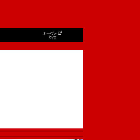
オーヴォ
OVO