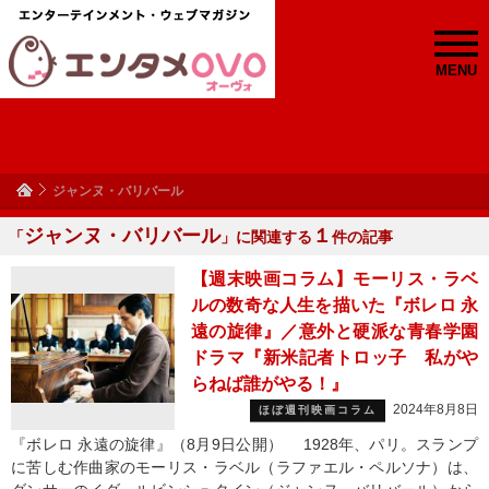
MENU
ジャンヌ・バリバール
ジャンヌ・バリバール
１
「
」に関連する
件の記事
【週末映画コラム】モーリス・ラベ
ルの数奇な人生を描いた『ボレロ 永
遠の旋律』／意外と硬派な青春学園
ドラマ『新米記者トロッ子 私がや
らねば誰がやる！』
2024年8月8日
ほぼ週刊映画コラム
『ボレロ 永遠の旋律』（8月9日公開） 1928年、パリ。スランプ
に苦しむ作曲家のモーリス・ラベル（ラファエル・ペルソナ）は、