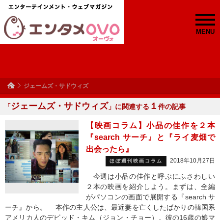
MENU
ジェームズ・サドウィズ
ジェームズ・サドウィズ
１
「
」に関連する
件の記事
【映画コラム】小品の佳作を２本
『search サーチ』と『ライ麦畑で
出会ったら』
2018年10月27日
ほぼ週刊映画コラム
今週は小品の佳作と呼ぶにふさわしい
２本の映画を紹介しよう。まずは、全編
がパソコンの画面で展開する『search サ
ーチ』から。 本作の主人公は、最近妻を亡くしたばかりの韓国系
アメリカ人のデビッド・キム（ジョン・チョー）。彼の16歳の娘マ