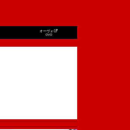
オーヴォ
OVO