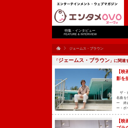
特集・インタビュー
FEATURE & INTERVIEW
ジェームス・ブラウン
ジェームス・ブラウン
「
」に関連
【映
影を
ザ・ビ
名曲を
ー 終
ー・ボ
【映
ブラ