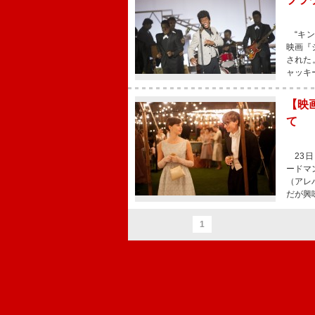
“キン
映画『
された
ャッキ
【映
て
23日
ードマ
（アレ
だが興
1