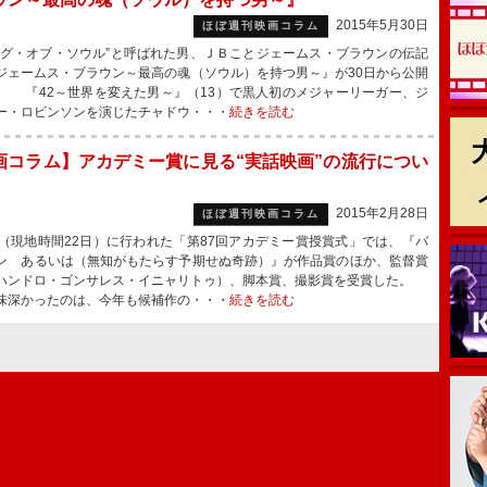
2015年5月30日
ほぼ週刊映画コラム
グ・オブ・ソウル”と呼ばれた男、ＪＢことジェームス・ブラウンの伝記
ジェームス・ブラウン～最高の魂（ソウル）を持つ男～』が30日から公開
。 『42～世界を変えた男～』（13）で黒人初のメジャーリーガー、ジ
ー・ロビンソンを演じたチャドウ・・・
続きを読む
画コラム】アカデミー賞に見る“実話映画”の流行につい
2015年2月28日
ほぼ週刊映画コラム
（現地時間22日）に行われた「第87回アカデミー賞授賞式」では、『バ
ン あるいは（無知がもたらす予期せぬ奇跡）』が作品賞のほか、監督賞
ハンドロ・ゴンサレス・イニャリトゥ）、脚本賞、撮影賞を受賞した。
味深かったのは、今年も候補作の・・・
続きを読む