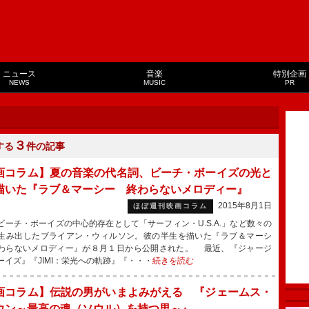
ニュース
音楽
特別企画
NEWS
MUSIC
PR
３
する
件の記事
画コラム】夏の音楽の代名詞、ビーチ・ボーイズの光と
描いた『ラブ＆マーシー 終わらないメロディー』
2015年8月1日
ほぼ週刊映画コラム
ーチ・ボーイズの中心的存在として「サーフィン・U.S.A.」など数々の
生み出したブライアン・ウィルソン。彼の半生を描いた『ラブ＆マーシ
わらないメロディー』が８月１日から公開された。 最近、『ジャージ
ーイズ』『JIMI：栄光への軌跡』『・・・
続きを読む
画コラム】伝説の男がいまよみがえる 『ジェームス・
ウン～最高の魂（ソウル）を持つ男～』