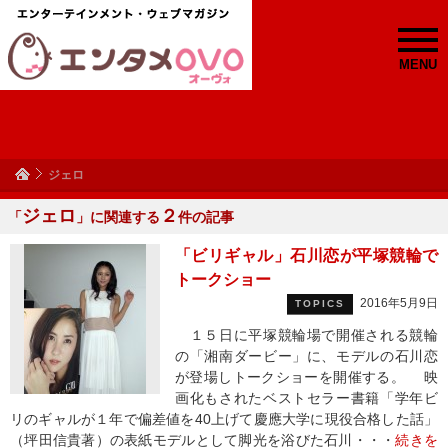
MENU
ジェロ
ジェロ
２
「
」に関連する
件の記事
「ビリギャル」石川恋が平塚競輪で
トークショー
2016年5月9日
TOPICS
１５日に平塚競輪場で開催される競輪
の「湘南ダービー」に、モデルの石川恋
が登場しトークショーを開催する。 映
画化もされたベストセラー書籍「学年ビ
リのギャルが１年で偏差値を40上げて慶應大学に現役合格した話」
（坪田信貴著）の表紙モデルとして脚光を浴びた石川・・・
続きを