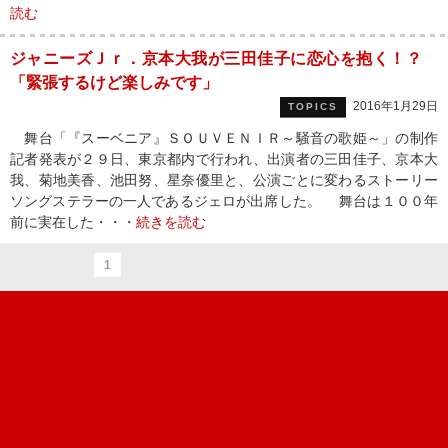
読む
ジャニーズＪｒ．京本大我が三田佳子に恋心を抱く！？
「緊張するけど楽しみです」
2016年1月29日
TOPICS
舞台「『スーベニア』ＳＯＵＶＥＮＩＲ～騒音の歌姫～」の制作
記者発表が２９日、東京都内で行われ、出演者の三田佳子、京本大
我、菊地美香、池田努、星奈優里と、公演ごとに変わるストーリー
ソングステラーの一人であるジェロが出席した。 舞台は１００年
前に実在した・・・
続きを読む
1