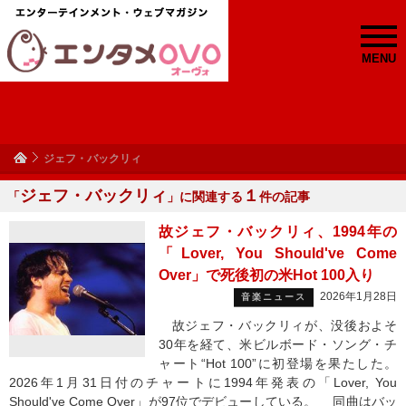
MENU
ジェフ・バックリィ
ジェフ・バックリィ
１
「
」に関連する
件の記事
故ジェフ・バックリィ、1994年の
「Lover, You Should've Come
Over」で死後初の米Hot 100入り
2026年1月28日
音楽ニュース
故ジェフ・バックリィが、没後およそ
30年を経て、米ビルボード・ソング・チ
ャート“Hot 100”に初登場を果たした。
2026年1月31日付のチャートに1994年発表の「Lover, You
Should've Come Over」が97位でデビューしている。 同曲はバッ