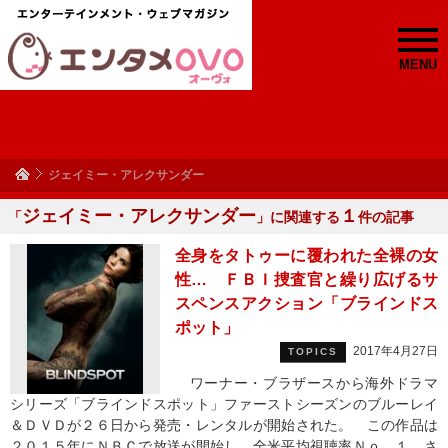
MENU
ジェイミー・アレクサンダー
ジェイミー・アレクサンダー
１
「
」に関連する
件の記事
全身をタトゥーに覆われた全裸の女
性… ＦＢＩ捜査官と繰り広げるサ
スペンスアクション「ブラインドス
ポット」
2017年4月27日
TOPICS
ワーナー・ブラザースから海外ドラマ
シリーズ「ブラインドスポット」ファーストシーズンのブルーレイ
＆ＤＶＤが２６日から発売・レンタルが開始された。 この作品は
２０１５年にＮＢＣで放送が開始し、全米平均視聴率Ｎｏ．１、さ