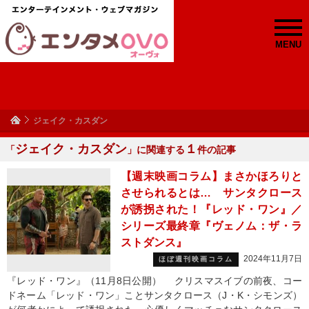
MENU
ジェイク・カスダン
ジェイク・カスダン
１
「
」に関連する
件の記事
【週末映画コラム】まさかほろりと
させられるとは… サンタクロース
が誘拐された！『レッド・ワン』／
シリーズ最終章『ヴェノム：ザ・ラ
ストダンス』
2024年11月7日
ほぼ週刊映画コラム
『レッド・ワン』（11月8日公開） クリスマスイブの前夜、コー
ドネーム「レッド・ワン」ことサンタクロース（J・K・シモンズ）