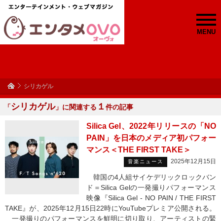
MENU
シリカゲル
シリカゲル
１
「
」に関連する
件の記事
Silica Gel、2022年リリースの「NO
PAIN」を日本のメディア初パフォー
マンス＜THE FIRST TAKE＞
2025年12月15日
音楽ニュース
韓国の4人組サイケデリックロックバン
ド＝Silica Gelの一発撮りパフォーマンス
映像『Silica Gel - NO PAIN / THE FIRST
TAKE』が、2025年12月15日22時にYouTubeプレミア公開される。
一発撮りのパフォーマンスを鮮明に切り取り、アーティストの緊