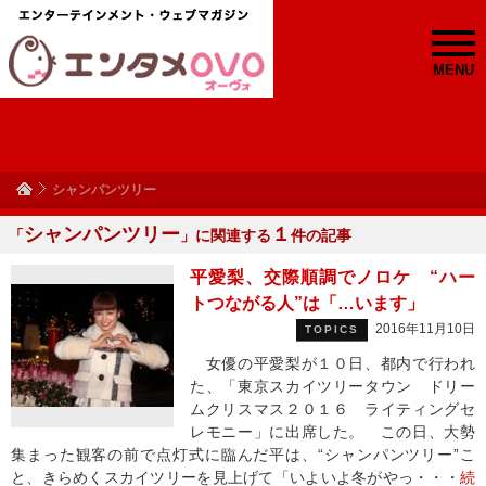
MENU
シャンパンツリー
シャンパンツリー
１
「
」に関連する
件の記事
平愛梨、交際順調でノロケ “ハー
トつながる人”は「…います」
2016年11月10日
TOPICS
女優の平愛梨が１０日、都内で行われ
た、「東京スカイツリータウン ドリー
ムクリスマス２０１６ ライティングセ
レモニー」に出席した。 この日、大勢
集まった観客の前で点灯式に臨んだ平は、“シャンパンツリー”こ
と、きらめくスカイツリーを見上げて「いよいよ冬がやっ・・・
続