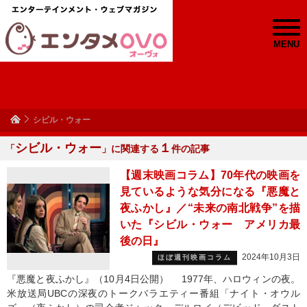
MENU
シビル・ウォー
シビル・ウォー
１
「
」に関連する
件の記事
【週末映画コラム】70年代の映画を
見ているような気分になる『悪魔と
夜ふかし』／“未来の南北戦争”を描
いた『シビル・ウォー アメリカ最
後の日』
2024年10月3日
ほぼ週刊映画コラム
『悪魔と夜ふかし』（10月4日公開） 1977年、ハロウィンの夜。
米放送局UBCの深夜のトークバラエティー番組「ナイト・オウル