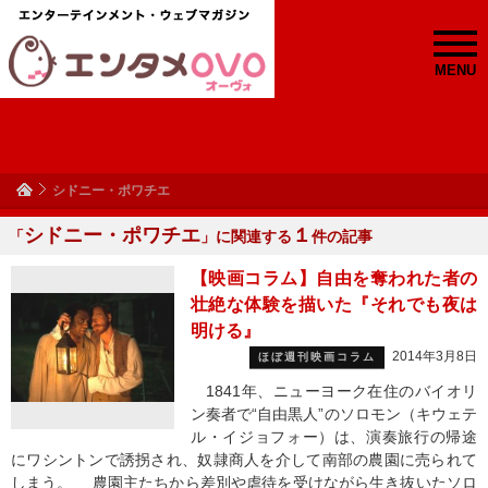
MENU
シドニー・ポワチエ
シドニー・ポワチエ
１
「
」に関連する
件の記事
【映画コラム】自由を奪われた者の
壮絶な体験を描いた『それでも夜は
明ける』
2014年3月8日
ほぼ週刊映画コラム
1841年、ニューヨーク在住のバイオリ
ン奏者で“自由黒人”のソロモン（キウェテ
ル・イジョフォー）は、演奏旅行の帰途
にワシントンで誘拐され、奴隷商人を介して南部の農園に売られて
しまう。 農園主たちから差別や虐待を受けながら生き抜いたソロ