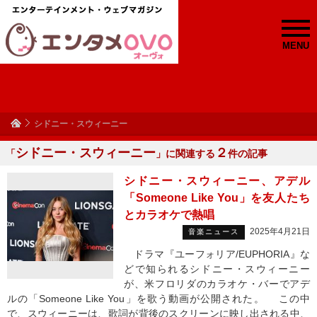
MENU
シドニー・スウィーニー
シドニー・スウィーニー
２
「
」に関連する
件の記事
シドニー・スウィーニー、アデル
「Someone Like You」を友人たち
とカラオケで熱唱
2025年4月21日
音楽ニュース
ドラマ『ユーフォリア/EUPHORIA』な
どで知られるシドニー・スウィーニー
が、米フロリダのカラオケ・バーでアデ
ルの「Someone Like You」を歌う動画が公開された。 この中
で、スウィーニーは、歌詞が背後のスクリーンに映し出される中、