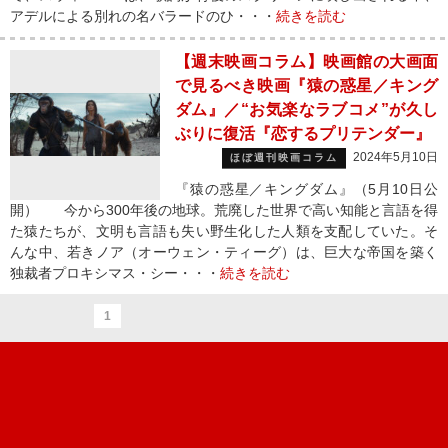
アデルによる別れの名バラードのひ・・・
続きを読む
【週末映画コラム】映画館の大画面
で見るべき映画『猿の惑星／キング
ダム』／“お気楽なラブコメ”が久し
ぶりに復活『恋するプリテンダー』
2024年5月10日
ほぼ週刊映画コラム
『猿の惑星／キングダム』（5月10日公
開） 今から300年後の地球。荒廃した世界で高い知能と言語を得
た猿たちが、文明も言語も失い野生化した人類を支配していた。そ
んな中、若きノア（オーウェン・ティーグ）は、巨大な帝国を築く
独裁者プロキシマス・シー・・・
続きを読む
1