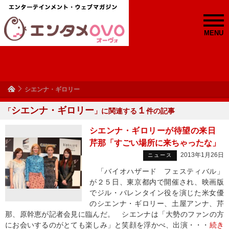
MENU
シエンナ・ギロリー
シエンナ・ギロリー
１
「
」に関連する
件の記事
シエンナ・ギロリーが待望の来日
芹那「すごい場所に来ちゃったな」
2013年1月26日
ニュース
「バイオハザード フェスティバル」
が２５日、東京都内で開催され、映画版
でジル・バレンタイン役を演じた米女優
のシエンナ・ギロリー、土屋アンナ、芹
那、原幹恵が記者会見に臨んだ。 シエンナは「大勢のファンの方
にお会いするのがとても楽しみ」と笑顔を浮かべ、出演・・・
続き