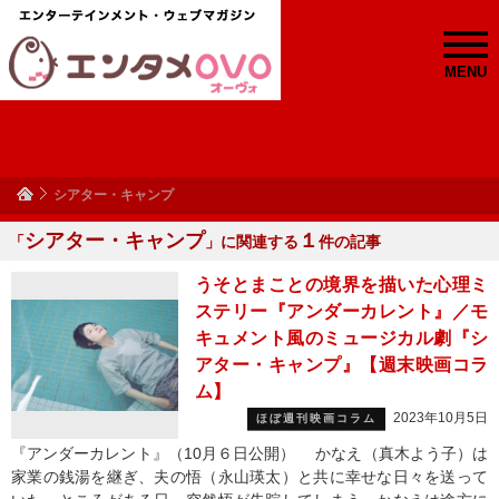
MENU
シアター・キャンプ
シアター・キャンプ
１
「
」に関連する
件の記事
うそとまことの境界を描いた心理ミ
ステリー『アンダーカレント』／モ
キュメント風のミュージカル劇『シ
アター・キャンプ』【週末映画コラ
ム】
2023年10月5日
ほぼ週刊映画コラム
『アンダーカレント』（10月６日公開） かなえ（真木よう子）は
家業の銭湯を継ぎ、夫の悟（永山瑛太）と共に幸せな日々を送って