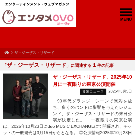
MENU
ザ・ジーザス・リザード
ザ・ジーザス・リザード
１
「
」に関連する
件の記事
ザ・ジーザス・リザード、2025年10
月に一夜限りの東京公演開催
2025年3月5日
音楽ニュース
90年代グランジ・シーンで異彩を放
ち、多くのバンドに影響を与えたレジェ
ンド、ザ・ジーザス・リザードの来日公
演が決定した。 一夜限りの東京公演
は、2025年10月23日にduo MUSIC EXCHANGEにて開催され、チケ
ットの一般発売は3月15日からとなる。 ◎公演情報2025年10月23日