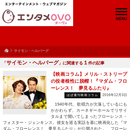
MENU
サイモン・ヘルバーグ
サイモン・ヘルバーグ
１
「
」に関連する
件の記事
【映画コラム】メリル・ストリープ
の役者根性に脱帽！『マダム・フロ
ーレンス！ 夢見るふたり』
2016年12月3日
ほぼ週刊映画コラム
1940年代、歌唱力が欠落しているにも
かかわらず、カーネギーホールでリサイ
タルまで開いてしまったフローレンス・
フォスター・ジェンキンス。彼女を巡る実話を基に映画化した『マ
ダム・フローレンス！ 夢見るふたり』が公開された。 フローレ