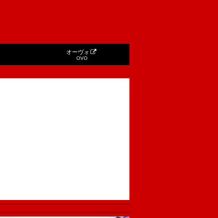
オーヴォ
OVO