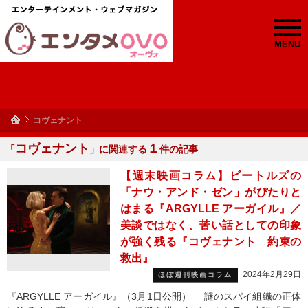
MENU
コヴェナント
コヴェナント
１
「
」に関連する
件の記事
【週末映画コラム】ビートルズの
「ナウ・アンド・ゼン」がぴたりと
はまる『ARGYLLE アーガイル』／
美談ではなく、苦い話としての印象
が強く残る『コヴェナント 約束の
救出』
2024年2月29日
ほぼ週刊映画コラム
『ARGYLLE アーガイル』（3月1日公開） 謎のスパイ組織の正体