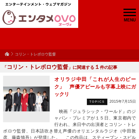
MENU
コリン・トレボロウ監督
コリン・トレボロウ監督
１
「
」に関連する
件の記事
オリラジ中田「これが人生のピー
ク」 声優アピールも字幕上映にガ
ックリ
2015年7月15日
TOPICS
映画『ジュラシック・ワールド』のジ
ャパン・プレミアが１５日、東京都内で
行われ、来日中の出演者とコリン・トレ
ボロウ監督、日本語吹き替え声優のオリエンタルラジオ（中田敦
彦、藤森慎吾）が登壇した。 この作品は、スティーブン・スピル