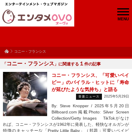
MENU
コニー・フランシス
コニー・フランシス
１
「
」に関連する
件の記事
コニー・フランシス、「可愛いベイ
ビー」のバイラル・ヒットに「寿命
が延びたような気持ち」と語る
2025年5月29日
音楽ニュース
By: Steve Knopper / 2025年5月20日
Billboard.com掲載Photo: Silver Screen
Collection/Getty Images TikTokがなけ
れば、コニー・フランシスが1962年に発表した、軽快なオルガンが
特徴のキャッチーな「Pretty Little Baby」（邦題：可愛いベイビ