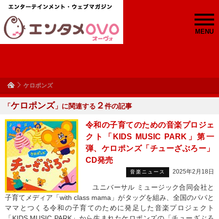
MENU
ケロポンズ
ケロポンズ
２
「
」に関連する
件の記事
令和の子育てのための音楽プロジェ
クト「KIDS MUSIC PARK」第一
弾、ケロポンズ「チューざぶろー」
CD発売
2025年2月18日
音楽ニュース
ユニバーサル ミュージック合同会社と
子育てメディア「with class mama」がタッグを組み、全国のパパと
ママとつくる令和の子育てのために発足した音楽プロジェクト
「KIDS MUSIC PARK」から生まれたケロポンズの「チューざぶろ