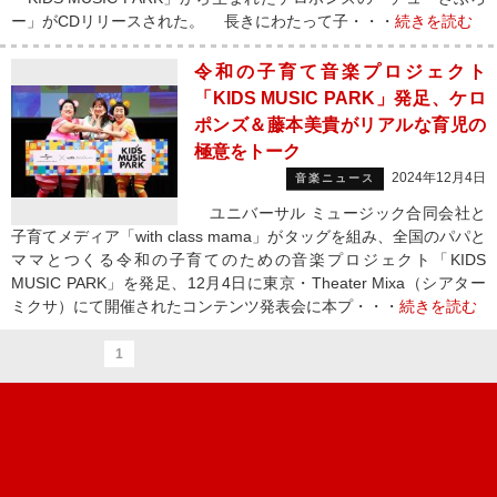
ー」がCDリリースされた。 長きにわたって子・・・
続きを読む
令和の子育て音楽プロジェクト
「KIDS MUSIC PARK」発足、ケロ
ポンズ＆藤本美貴がリアルな育児の
極意をトーク
2024年12月4日
音楽ニュース
ユニバーサル ミュージック合同会社と
子育てメディア「with class mama」がタッグを組み、全国のパパと
ママとつくる令和の子育てのための音楽プロジェクト「KIDS
MUSIC PARK」を発足、12月4日に東京・Theater Mixa（シアター
ミクサ）にて開催されたコンテンツ発表会に本プ・・・
続きを読む
1