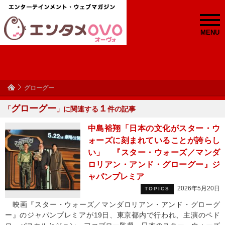
MENU
グローグー
グローグー
１
「
」に関連する
件の記事
中島裕翔「日本の文化がスター・ウ
ォーズに刻まれていることが誇らし
い」 『スター・ウォーズ／マンダ
ロリアン・アンド・グローグー』ジ
ャパンプレミア
2026年5月20日
TOPICS
映画『スター・ウォーズ／マンダロリアン・アンド・グローグ
ー』のジャパンプレミアが19日、東京都内で行われ、主演のペド