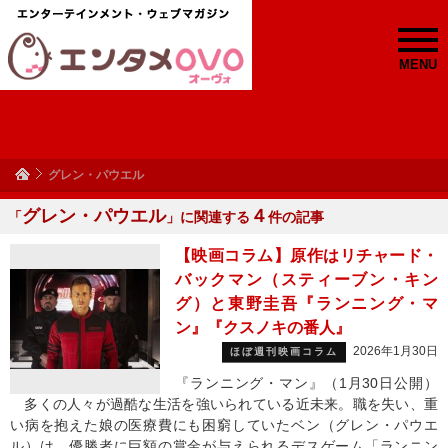
MENU
グレン・パウエル
グレン・パウエル
４
「
」に関連する
件の記事
【映画コラム】原作はリチャード・
バックマン（スティーブン・キン
グ）と東野圭吾『ランニング・マ
ン』『クスノキの番人』
2026年1月30日
ほぼ週刊映画コラム
『ランニング・マン』（1月30日公開）
多くの人々が過酷な生活を強いられている近未来。職を失い、重
い病を抱えた娘の医療費にも困窮していたベン（グレン・パウエ
ル）は、優勝者に巨額の賞金が与えられるデスゲーム「ランニン