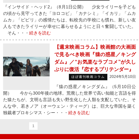
『インサイド・ヘッド2』（8月1日公開） 少女ライリーを子ども
の頃から見守ってきた「ヨロコビ」「カナシミ」「イカリ」「ムカ
ムカ」「ビビリ」の感情たちは、転校先の学校にも慣れ、新しい友
人もできたライリーが幸せに暮らせるようにと日々奮闘していた。
そん・・・
続きを読む
【週末映画コラム】映画館の大画面
で見るべき映画『猿の惑星／キング
ダム』／“お気楽なラブコメ”が久し
ぶりに復活『恋するプリテンダー』
2024年5月10日
ほぼ週刊映画コラム
『猿の惑星／キングダム』（5月10日公
開） 今から300年後の地球。荒廃した世界で高い知能と言語を得
た猿たちが、文明も言語も失い野生化した人類を支配していた。そ
んな中、若きノア（オーウェン・ティーグ）は、巨大な帝国を築く
独裁者プロキシマス・シー・・・
続きを読む
1