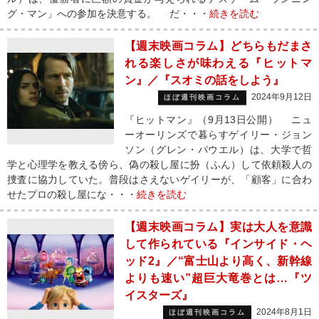
グ・マン」への参加を決意する。 だ・・・
続きを読む
【週末映画コラム】どちらもだまさ
れる楽しさが味わえる『ヒットマ
ン』／『スオミの話をしよう』
2024年9月12日
ほぼ週刊映画コラム
『ヒットマン』（9月13日公開） ニュ
ーオーリンズで暮らすゲイリー・ジョン
ソン（グレン・パウエル）は、大学で哲
学と心理学を教える傍ら、偽の殺し屋に扮（ふん）して依頼殺人の
捜査に協力していた。普段はさえないゲイリーが、「顧客」に合わ
せたプロの殺し屋にな・・・
続きを読む
【週末映画コラム】実は大人を意識
して作られている『インサイド・ヘ
ッド2』／“富士山より高く、新幹線
よりも速い”超巨大竜巻とは…『ツ
イスターズ』
2024年8月1日
ほぼ週刊映画コラム