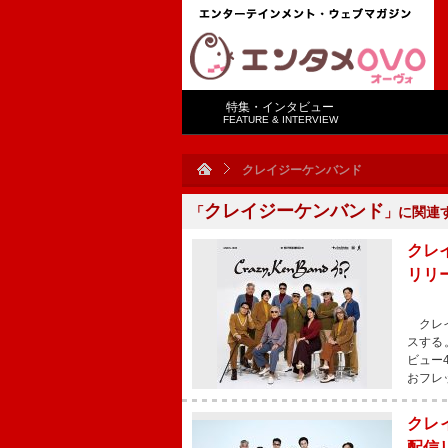
特集・インタビュー
FEATURE & INTERVIEW
クレイジーケンバンド
クレイジーケンバンド
「
」に関連
クレ
リリ
クレイ
スする
ビュー
おフレ
クレ
配信