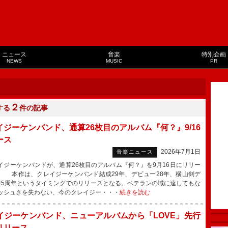
ニュース
音楽
特別企画
NEWS
MUSIC
PR
２
する
件の記事
イジーケンバンド、通算26枚目のアルバム『何？』9/16
ース
2026年7月1日
音楽ニュース
ジーケンバンドが、通算26枚目のアルバム『何？』を9月16日にリリー
。 本作は、クレイジーケンバンド結成29年、デビュー28年、横山剣デ
45周年というタイミングでのリリースとなる。ベテランの域に達してもな
ッシュさを失わない、今のクレイジー・・・
続きを読む
イジーケンバンド、ニューアルバムから「LOVE」先行
リリース