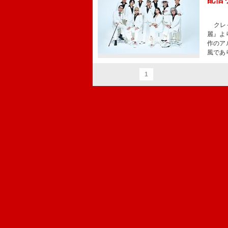
クレイ
麗』よ
作のア
風であ
1