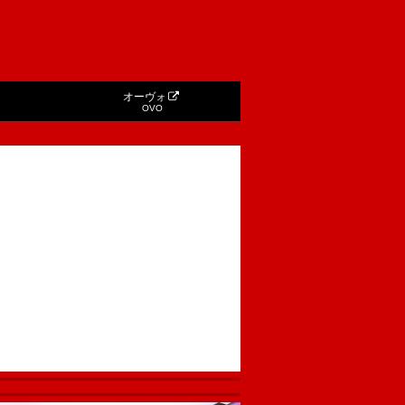
オーヴォ
OVO