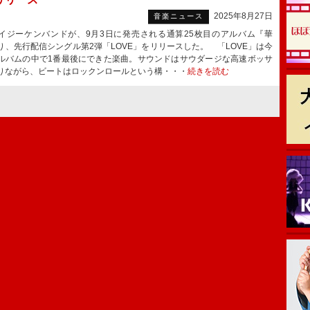
2025年8月27日
音楽ニュース
ジーケンバンドが、9月3日に発売される通算25枚目のアルバム『華
り、先行配信シングル第2弾「LOVE」をリリースした。 「LOVE」は今
ルバムの中で1番最後にできた楽曲。サウンドはサウダージな高速ボッサ
りながら、ビートはロックンロールという構・・・
続きを読む