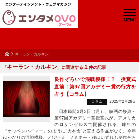
MENU
キーラン・カルキン
キーラン・カルキン
１
「
」に関連する
件の記事
良作ぞろいで混戦模様！？ 授賞式
直前！第97回アカデミー賞の行方を
占う【コラム】
2025年2月28日
コラム
日本時間3月3日（月）、映画の祭典・
第97回アカデミー賞授賞式が、アメリカ
のロサンゼルスで開催される。昨年の
『オッペンハイマー』のように“大本命”と言える作品がなく、今年
はかなりの混戦模様。とはいえ、ノミネート作はいずれも良作ぞろ