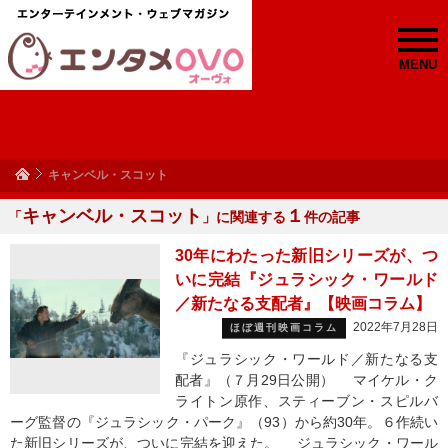
MENU
キャンベル・スコット
キャンベル・スコット
１
「
」に関連する
件の記事
30年にわたった新旧シリーズが、つ
いに完結『ジュラシック・ワールド
／新たなる支配者』【映画コラム】
2022年7月28日
ほぼ週刊映画コラム
『ジュラシック・ワールド／新たなる支
配者』（７月29日公開） マイケル・ク
ライトン原作、スティーブン・スピルバ
ーグ監督の『ジュラシック・パーク』（93）から約30年。６作続い
た新旧シリーズが、ついに完結を迎えた。 ジュラシック・ワール