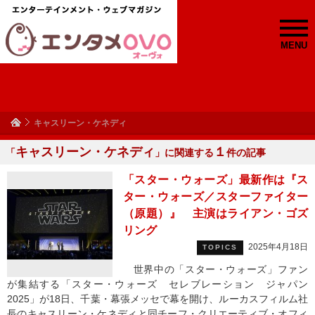
MENU
キャスリーン・ケネディ
キャスリーン・ケネディ
１
「
」に関連する
件の記事
「スター・ウォーズ」最新作は『ス
ター・ウォーズ／スターファイター
（原題）』 主演はライアン・ゴズ
リング
2025年4月18日
TOPICS
世界中の「スター・ウォーズ」ファン
が集結する「スター・ウォーズ セレブレーション ジャパン
2025」が18日、千葉・幕張メッセで幕を開け、ルーカスフィルム社
長のキャスリーン・ケネディと同チーフ・クリエーティブ・オフィ