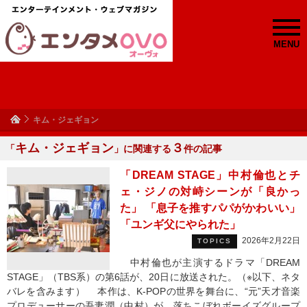
MENU
キム・ジェギョン
キム・ジェギョン
３
「
」に関連する
件の記事
「DREAM STAGE」中村倫也とチ
ェ・ジノの対峙シーンが「良かっ
た」 「息子を推すパパがかわいい」
「ユンギ父にやられた」
2026年2月22日
TOPICS
中村倫也が主演するドラマ「DREAM
STAGE」（TBS系）の第6話が、20日に放送された。（※以下、ネタ
バレを含みます） 本作は、K-POPの世界を舞台に、“元”天才音楽
プロデューサーの吾妻潤（中村）が、落ちこぼれボーイズグループ