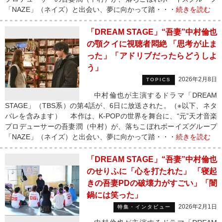
「NAZE」（ネイズ）と出会い、夢に向かって踏・・・
続きを読む
「DREAM STAGE」“吾妻”中村倫也
の顎クイに視聴者悶絶 「思考が止ま
った」「アドリブだったらどうしよ
う」
2026年2月8日
TOPICS
中村倫也が主演するドラマ「DREAM
STAGE」（TBS系）の第4話が、6日に放送された。（※以下、ネタ
バレを含みます） 本作は、K-POPの世界を舞台に、“元”天才音楽
プロデューサーの吾妻潤（中村）が、落ちこぼれボーイズグループ
「NAZE」（ネイズ）と出会い、夢に向かって踏・・・
続きを読む
「DREAM STAGE」“吾妻”中村倫也
のせりふに「心を打たれた」 「寝起
きの吾妻PDの破壊力がすごい」「闇
鍋には笑った」
2026年2月1日
特集・インタビュー