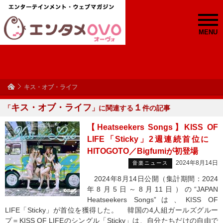
MENU
キス・オブ・ライフ
キス・オブ・ライフ
１
「
」に関連する
件の記事
【Heatseekers Songs】KISS OF
LIFE「Sticky」2週連続首位に
HITOGOTO／Bigfumiが初登場
2024年8月14日
音楽ニュース
2024年8月14日公開（集計期間：2024
年8月5日～8月11日）の“JAPAN
Heatseekers Songs”は、KISS OF
LIFE「Sticky」が首位を獲得した。 韓国の4人組ガールズグルー
プ＝KISS OF LIFEのシングル「Sticky」は、自分たちだけの自由で