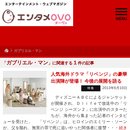
MENU
ガブリエル・マン
ガブリエル・マン
１
「
」に関連する
件の記事
人気海外ドラマ「リベンジ」の豪華
出演陣が登場！ 今後の展開を語る
2013年6月10日
特集
ディズニーＡＢＣによるジャンケット
が開催され、Ｄｌｉｆｅで放送中の「リ
ベンジ シーズン２」に出演中のスターた
ちが、海外から集まった記者のインタビ
ューを受けた。 「リベンジ」は、ヒロインのエミリー・ソーン
が、父を陥れ、無実の罪で死に追いやった関係者に復讐・・・
続き