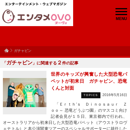
MENU
ガチャピン
ガチャピン
２
「
」に関連する
件の記事
世界のキッズが興奮した大型恐竜パ
ペットが初来日 ガチャピン、恐竜
くんと対面
2016年5月16日
TOPICS
「Ｅｒｔｈ’ｓ Ｄｉｎｏｓａｕｒ Ｚ
ｏｏ～ 恐竜どうぶつ園」のマスコミ向け
記者会見が１５日、東京都内で行われ、
オーストラリアから初来日した大型恐竜パペット（アウストラロヴ
ェナトル）と本公演関東ツアーのスペシャルサポーターに就任した