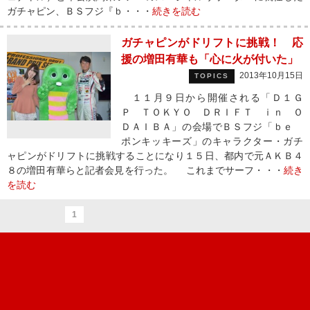
ガチャピン、ＢＳフジ『ｂ・・・
続きを読む
ガチャピンがドリフトに挑戦！ 応
援の増田有華も「心に火が付いた」
2013年10月15日
TOPICS
１１月９日から開催される「Ｄ１Ｇ
Ｐ ＴＯＫＹＯ ＤＲＩＦＴ ｉｎ Ｏ
ＤＡＩＢＡ」の会場でＢＳフジ「ｂｅ
ポンキッキーズ」のキャラクター・ガチ
ャピンがドリフトに挑戦することになり１５日、都内で元ＡＫＢ４
８の増田有華らと記者会見を行った。 これまでサーフ・・・
続き
を読む
1