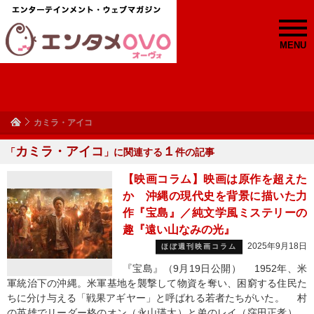
MENU
カミラ・アイコ
カミラ・アイコ
１
「
」に関連する
件の記事
【映画コラム】映画は原作を超えた
か 沖縄の現代史を背景に描いた力
作『宝島』／純文学風ミステリーの
趣『遠い山なみの光』
2025年9月18日
ほぼ週刊映画コラム
『宝島』（9月19日公開） 1952年、米
軍統治下の沖縄。米軍基地を襲撃して物資を奪い、困窮する住民た
ちに分け与える「戦果アギヤー」と呼ばれる若者たちがいた。 村
の英雄でリーダー格のオン（永山瑛太）と弟のレイ（窪田正孝）、