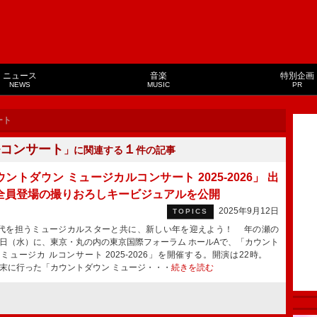
ニュース
音楽
特別企画
NEWS
MUSIC
PR
ート
ルコンサート
１
」に関連する
件の記事
ントダウン ミュージカルコンサート 2025-2026」 出
全員登場の撮りおろしキービジュアルを公開
2025年9月12日
TOPICS
を担うミュージカルスターと共に、新しい年を迎えよう！ 年の瀬の
31日（水）に、東京・丸の内の東京国際フォーラム ホールAで、「カウント
 ミュージカ ルコンサート 2025-2026」を開催する。開演は22時。
3年末に行った「カウントダウン ミュージ・・・
続きを読む