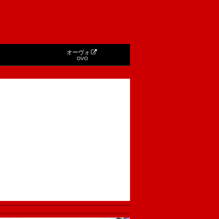
オーヴォ
OVO