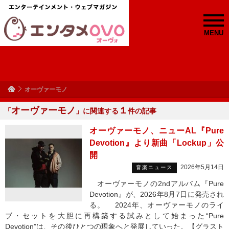
MENU
オーヴァーモノ
オーヴァーモノ
１
「
」に関連する
件の記事
オーヴァーモノ、ニューAL『Pure
Devotion』より新曲「Lockup」公
開
2026年5月14日
音楽ニュース
オーヴァーモノの2ndアルバム『Pure
Devotion』が、2026年8月7日に発売され
る。 2024年、オーヴァーモノのライ
ブ・セットを大胆に再構築する試みとして始まった“Pure
Devotion”は、その後ひとつの現象へと発展していった。【グラスト