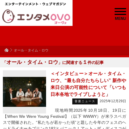
MENU
オール・タイム・ロウ
オール・タイム・ロウ
１
「
」に関連する
件の記事
＜インタビュー＞オール・タイム・
ロウ、“最も自分たちらしい” 新作や
来日公演の可能性について「いつも
日本各地でライブしようと」
2025年12月29日
音楽ニュース
現地時間2025年10月18日、19日に
【When We Were Young Festival】（以下 WWWY）が米ラスベガ
スで開催された。“私たちが若かった頃”と題した今年のフェスのヘ
ッドライナーをブリンク182とパニック！アット・ザ・ディスコが