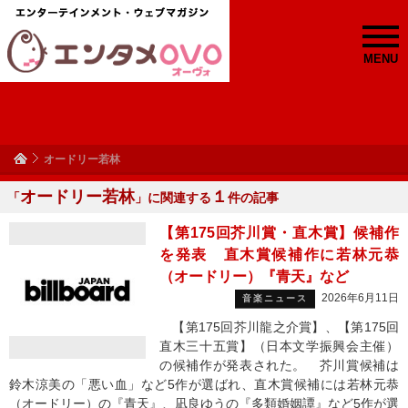
MENU
オードリー若林
オードリー若林
１
「
」に関連する
件の記事
【第175回芥川賞・直木賞】候補作
を発表 直木賞候補作に若林元恭
（オードリー）『青天』など
2026年6月11日
音楽ニュース
【第175回芥川龍之介賞】、【第175回
直木三十五賞】（日本文学振興会主催）
の候補作が発表された。 芥川賞候補は
鈴木涼美の「悪い血」など5作が選ばれ、直木賞候補には若林元恭
（オードリー）の『青天』、凪良ゆうの『多類婚姻譚』など5作が選