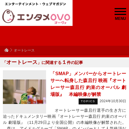
MENU
オートレース
オートレース
１
「
」に関連する
件の記事
「SMAP」メンバーからオートレー
サーへ転身した森且行 映画『オート
レーサー森且行 約束のオーバル 劇
場版』 本編映像が解禁
2024年10月30日
TOPICS
オートレーサー森且行選手の生き方に
迫ったドキュメンタリー映画『オートレーサー森且行 約束のオーバ
ル 劇場版』（11月29日より全国公開）の本編映像が解禁された。
森は、アイドルグループ「SMAP」のメンバーとして人気絶頂だ