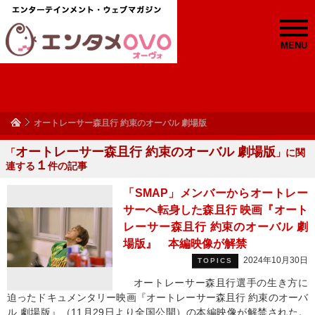
MENU
オートレーサー森且行 約束のオーバル 劇場版
オートレーサー森且行 約束のオーバル 劇場版
「
」に関
１
連する
件の記事
「SMAP」メンバーからオートレー
サーへ転身した森且行 映画『オート
レーサー森且行 約束のオーバル 劇
場版』 本編映像が解禁
2024年10月30日
TOPICS
オートレーサー森且行選手の生き方に
迫ったドキュメンタリー映画『オートレーサー森且行 約束のオーバ
ル 劇場版』（11月29日より全国公開）の本編映像が解禁された。