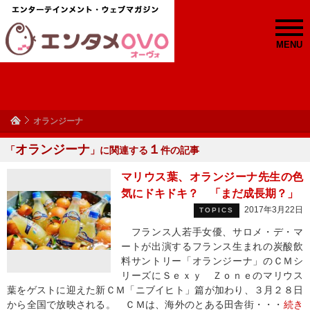
MENU
オランジーナ
オランジーナ
１
「
」に関連する
件の記事
マリウス葉、オランジーナ先生の色
気にドキドキ？ 「まだ成長期？」
2017年3月22日
TOPICS
フランス人若手女優、サロメ・デ・マ
ートが出演するフランス生まれの炭酸飲
料サントリー「オランジーナ」のＣＭシ
リーズにＳｅｘｙ Ｚｏｎｅのマリウス
葉をゲストに迎えた新ＣＭ「ニブイヒト」篇が加わり、３月２８日
から全国で放映される。 ＣＭは、海外のとある田舎街・・・
続き