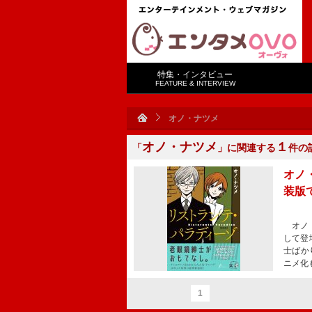
特集・インタビュー
FEATURE & INTERVIEW
オノ・ナツメ
オノ・ナツメ
１
「
」に関連する
件の
オノ
装版
オノ・
して登
士ばか
ニメ化
1