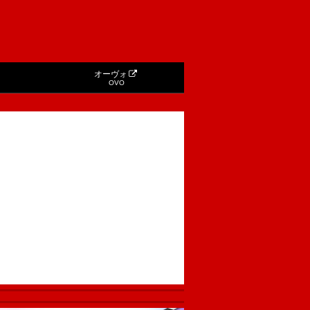
オーヴォ
OVO