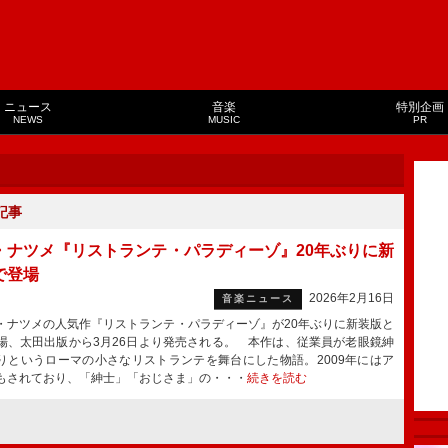
ニュース
音楽
特別企画
NEWS
MUSIC
PR
記事
・ナツメ『リストランテ・パラディーゾ』20年ぶりに新
で登場
2026年2月16日
音楽ニュース
ナツメの人気作『リストランテ・パラディーゾ』が20年ぶりに新装版と
場、太田出版から3月26日より発売される。 本作は、従業員が老眼鏡紳
りというローマの小さなリストランテを舞台にした物語。2009年にはア
もされており、「紳士」「おじさま」の・・・
続きを読む